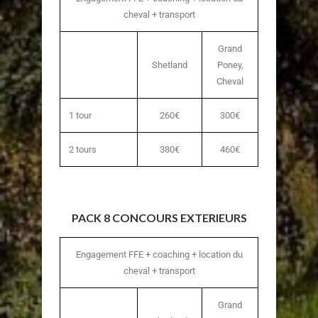
cheval + transport
Grand
Shetland
Poney,
Cheval
1 tour
260€
300€
2 tours
380€
460€
PACK 8 CONCOURS EXTERIEURS
Engagement FFE + coaching + location du
cheval + transport
Grand