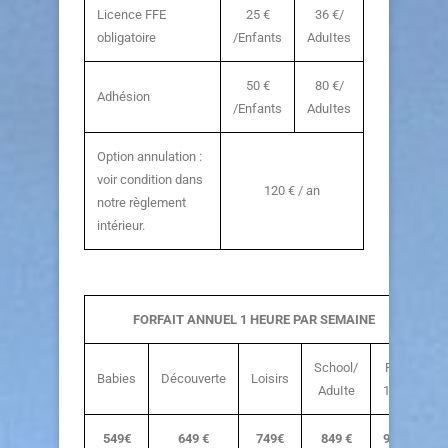
Licence FFE
25 €
36 €/
obligatoire
/Enfants
AduItes
50 €
80 €/
Adhésion
/Enfants
AduItes
Option annulation :
voir condition dans
120 € / an
notre règlement
intérieur.
FORFAIT ANNUEL 1 HEURE PAR SEMAINE
School/
Perf
Babies
Découverte
Loisirs
AduIte
1h30
549€
649 €
749€
849 €
949€