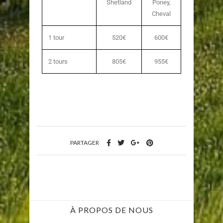
Shetland
Poney,
Cheval
1 tour
520€
600€
2 tours
805€
955€
PARTAGER
À PROPOS DE NOUS