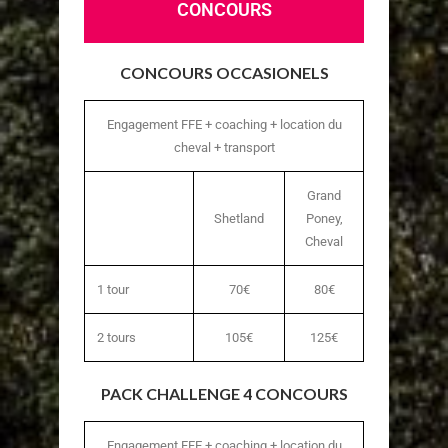
CONCOURS
CONCOURS OCCASIONELS
Engagement FFE + coaching + location du
cheval + transport
Grand
Shetland
Poney,
Cheval
1 tour
70€
80€
2 tours
105€
125€
PACK CHALLENGE 4 CONCOURS
Engagement FFE + coaching + location du